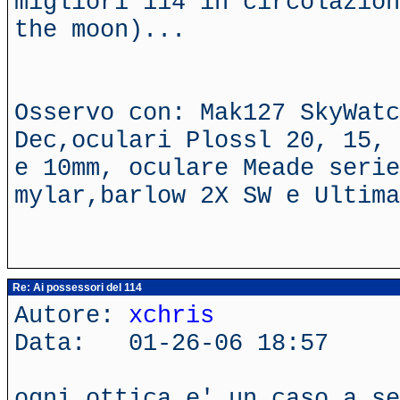
migliori 114 in circolazion
the moon)...
Osservo con: Mak127 SkyWatc
Dec,oculari Plossl 20, 15, 
e 10mm, oculare Meade serie
mylar,barlow 2X SW e Ultima
Re: Ai possessori del 114
Autore:
xchris
Data: 01-26-06 18:57
ogni ottica e' un caso a se