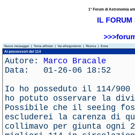
1° Forum di Astronomia amator
IL FORUM 
>>>forum
Nuovo messaggio
|
Torna all'inizio
|
Vai all'argomento
|
Ricerca
|
Entra
Ai possessori del 114
Autore:
Marco Bracale
Data: 01-26-06 18:52
Io ho posseduto il 114/900 
ho potuto osservare la divi
Possibile che il seeing fos
escluderei la carenza di qu
collimavo per giunta ogni 2