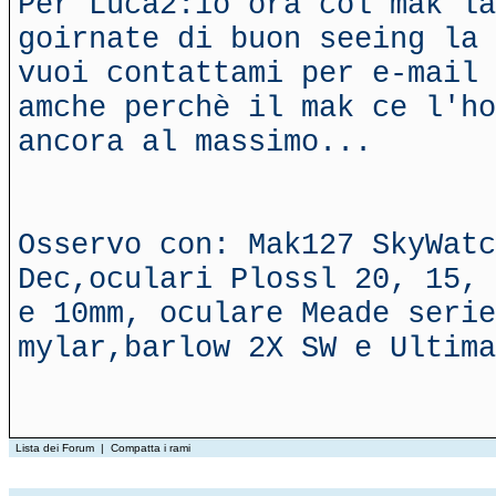
Per Luca2:io ora col mak la
goirnate di buon seeing la 
vuoi contattami per e-mail 
amche perchè il mak ce l'ho
ancora al massimo...
Osservo con: Mak127 SkyWatc
Dec,oculari Plossl 20, 15, 
e 10mm, oculare Meade serie
mylar,barlow 2X SW e Ultima
Lista dei Forum
|
Compatta i rami