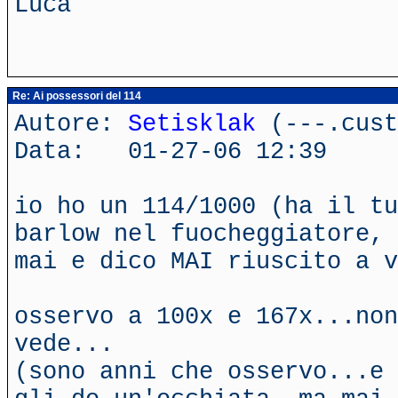
Luca
Re: Ai possessori del 114
Autore:
Setisklak
(---.cust
Data: 01-27-06 12:39
io ho un 114/1000 (ha il tu
barlow nel fuocheggiatore, 
mai e dico MAI riuscito a v
osservo a 100x e 167x...non
vede...
(sono anni che osservo...e 