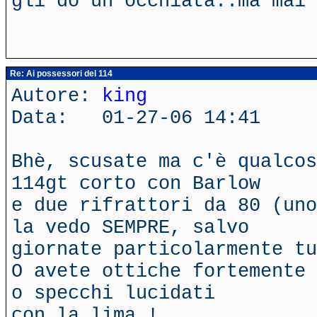
gli do un'occhiata..ma mai 
Re: Ai possessori del 114
Autore:
king
Data: 01-27-06 14:41
Bhè, scusate ma c'è qualcos
114gt corto con Barlow
e due rifrattori da 80 (uno
la vedo SEMPRE, salvo
giornate particolarmente tu
O avete ottiche fortemente 
o specchi lucidati
con la lima !